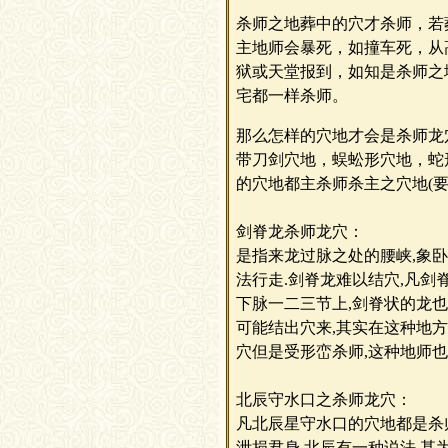
杀师之地葬中的穴才杀师，若
主地师会暴死，如撞车死，从
狱或天堂报到，如知是杀师之
宅都一样杀师。
那么怎样的穴地才会是杀师龙
带刀剑穴地，蜈蚣形穴地，蛇
的穴地都主杀师杀主之穴地(要
剑脊龙杀师龙穴：
是指来龙过脉之处的腰峡,象卧
法行走.剑脊龙难以结穴,凡剑
下脉一二三节上,剑脊状的龙也
可能结出穴来,其实在这种地
穴但是受形峦杀师,这种地师也
北辰守水口之杀师龙穴：
凡北辰星守水口的穴地都是杀师
泄损君身.北辰有一种说法,甚