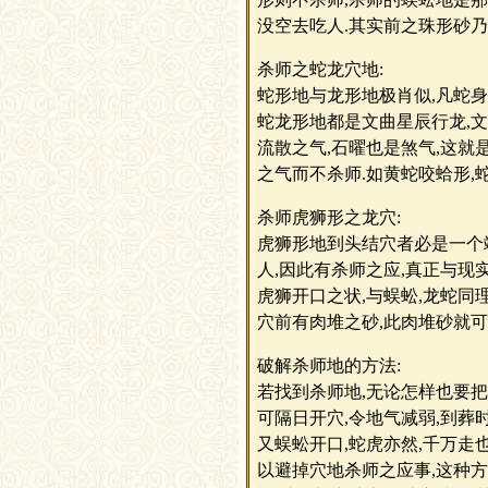
没空去吃人.其实前之珠形砂乃
杀师之蛇龙穴地:
蛇形地与龙形地极肖似,凡蛇身
蛇龙形地都是文曲星辰行龙,文
流散之气,石曜也是煞气,这就
之气而不杀师.如黄蛇咬蛤形,
杀师虎狮形之龙穴:
虎狮形地到头结穴者必是一个端
人,因此有杀师之应,真正与现
虎狮开口之状,与蜈蚣,龙蛇同
穴前有肉堆之砂,此肉堆砂就可将
破解杀师地的方法:
若找到杀师地,无论怎样也要把
可隔日开穴,令地气减弱,到葬
又蜈蚣开口,蛇虎亦然,千万走
以避掉穴地杀师之应事,这种