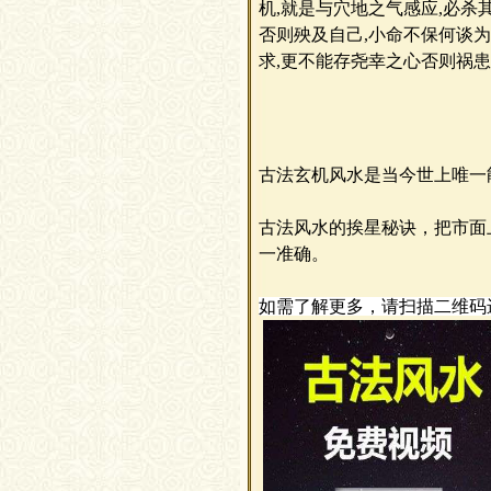
机,就是与穴地之气感应,必杀
否则殃及自己,小命不保何谈为
求,更不能存尧幸之心否则祸患无穷
古法玄机风水是当今世上唯一
古法风水的挨星秘诀
，
把市面
一准确。
如需了解更多，请扫描二维码