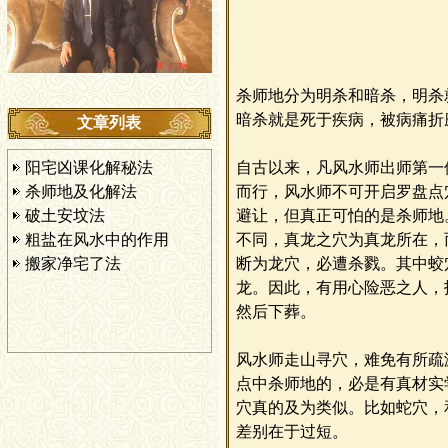
杀师地分为明杀和暗杀，明杀
暗杀就是死于疾病，被病痛折
文章列表
阳宅凶课化解秘法
自古以来，凡风水师出师第一
杀师地及化解法
而行，风水师不可开启罗盘点
破土安坟法
避让，但真正可怕的是杀师地
粗盐在风水中的作用
不同，真龙之穴为真龙所在，
搬家净宅了法
断为龙穴，必遭杀戮。其中蛟
龙。因此，有用心险恶之人，
然后下葬。
风水师走山寻穴，难免有所疏
点中杀师地的，必是有真材实
穴真的及为类似。比如蛇穴，
差别在于过短。