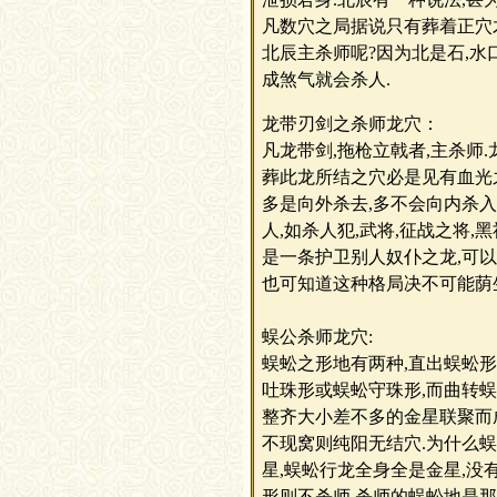
凡数穴之局据说只有葬着正穴才
北辰主杀师呢?因为北是石,水
成煞气就会杀人.
龙带刃剑之杀师龙穴：
凡龙带剑,拖枪立戟者,主杀师
葬此龙所结之穴必是见有血光
多是向外杀去,多不会向内杀入
人,如杀人犯,武将,征战之将
是一条护卫别人奴仆之龙,可以
也可知道这种格局决不可能荫
蜈公杀师龙穴:
蜈蚣之形地有两种,直出蜈蚣形
吐珠形或蜈蚣守珠形,而曲转
整齐大小差不多的金星联聚而成
不现窝则纯阳无结穴.为什么
星,蜈蚣行龙全身全是金星,没
形则不杀师,杀师的蜈蚣地是那