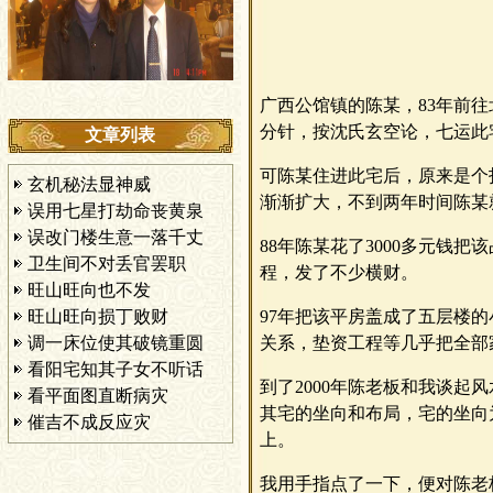
广西公馆镇的陈某，83年前
分针，按沈氏玄空论，七运此
文章列表
可陈某住进此宅后，原来是个
玄机秘法显神威
渐渐扩大，不到两年时间陈某
误用七星打劫命丧黄泉
误改门楼生意一落千丈
88年陈某花了3000多元钱把
卫生间不对丢官罢职
程，发了不少横财。
旺山旺向也不发
旺山旺向损丁败财
97年把该平房盖成了五层楼
调一床位使其破镜重圆
关系，垫资工程等几乎把全部
看阳宅知其子女不听话
到了2000年陈老板和我谈
看平面图直断病灾
其宅的坐向和布局，宅的坐向
催吉不成反应灾
上。
我用手指点了一下，便对陈老