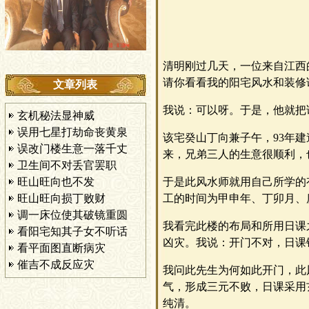
清明刚过几天，一位来自江西
请你看看我的阳宅风水和装修
文章列表
我说：可以呀。于是，他就把
玄机秘法显神威
误用七星打劫命丧黄泉
该宅癸山丁向兼子午，93年
误改门楼生意一落千丈
来，兄弟三人的生意很顺利，
卫生间不对丢官罢职
旺山旺向也不发
于是此风水师就用自己所学的
旺山旺向损丁败财
工的时间为甲申年、丁卯月、
调一床位使其破镜重圆
我看完此楼的布局和所用日课
看阳宅知其子女不听话
凶灾。我说：开门不对，日课
看平面图直断病灾
催吉不成反应灾
我问此先生为何如此开门，此
气，形成三元不败，日课采用
纯清。