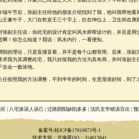
03年端午节后，张副主任经他的朋友介绍找到了我，他叫我帮他
山壬兼午子，大门在乾亥壬三个字上，灶在坤位上，卫生间在庚
对张副主任说：你此宅的设计肯定叫风水师帮设计的，并且是用
是啊！你怎么知道？我说：风水内行，一看便知。
阴阳的理论，只是盲撞盲着，并不是每个山都管用。后来，张副
要求我为其调整此宅，我只好按我的方法为其布局，并叫张副主
下去会一败涂地。
主任按照我的方法调整，不到半年的时间，生意渐渐好转，到了2
误区
|
八宅派误人误己
|
过路阴阳缺陷多多
|
沈氏玄学错误百出
|
预
备案号:
桂ICP备17010873号-1
技术支持：北海星QQ：314013841