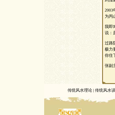
20
为丙
我即
说：
过路
极力
你住
张副
传统风水理论
|
传统风水