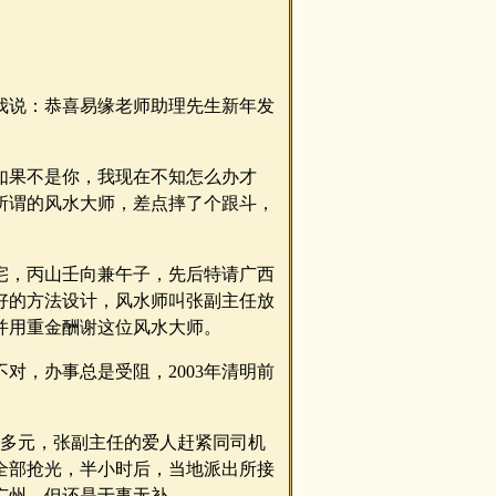
对我说：恭喜易缘老师助理先生新年发
如果不是你，我现在不知怎么办才
所谓的风水大师，差点摔了个跟斗，
私宅，丙山壬向兼午子，先后特请广西
好的方法设计，风水师叫张副主任放
并用重金酬谢这位风水大师。
对，办事总是受阻，2003年清明前
万多元，张副主任的爱人赶紧同司机
全部抢光，半小时后，当地派出所接
广州，但还是于事无补。