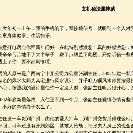
玄机秘法显神威
04年大年初一上午，我的手机响了，我接通信号，就听到一个人
全家身体健康、生活快乐。
特意打电话向你拜新年问好，在此特别感激您，真的好感激您，
我辛辛苦苦地干了大半辈子，赚了点钱盖了此楼，开始听信一些
遇上了你，要不然就惨啦。
话的人原来是广西南宁市某公司办公室张副主任，2002年建一
有名的风水大师为其宅进行风水设计，并千叮万嘱风水师要按最
个心，按照我的设计居住你一定发大财，张副主任听后很开心，
2002年底新居落成，入住还不到一个月，张副主任觉得心情有些不
天，不好的事情终于发生了。
主任发一车货到广州，由他的爱人押车，到广州交货后得现金6
赶回，可车还没有开到郊区，就被人抢劫，把张夫人身上的现金
案赶到现场，作案人已经逃之夭夭，张副主任当天下午即刻飞往