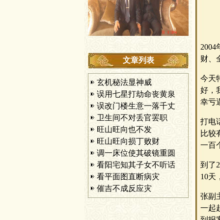
20
财、
文章列表
今天
玄机秘法显神威
好，
误用七星打劫命丧黄泉
幸亏
误改门楼生意一落千丈
卫生间不对丢官罢职
打电
旺山旺向也不发
比较
旺山旺向损丁败财
一百
调一床位使其破镜重圆
看阳宅知其子女不听话
到了
看平面图直断病灾
10
催吉不成反应灾
张副
一起
到报